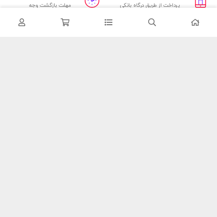
پرداخت از طریق درگاه بانکی
مهلت بازگشت وجه
درباره ما:
فروشگاه اینترنتی تبریز پکیج رادیاتور به عنوان زیر مجموعه ای از فروشگاه
“تاسیساتی سینا” با هدف مشاوره ی تخصصی و توسعه ی فروش و خدمات
رسانی آنلاین در زمینه تاسیسات راه‌اندازی گردید تا بوسیله ی پشتوانه ی
چندین ساله ی خود در زمینه ی تاسیسات گرمایشی و سرمایشی پاسخگوی
نیاز های مشتریان محترم در سراسر کشور باشد.