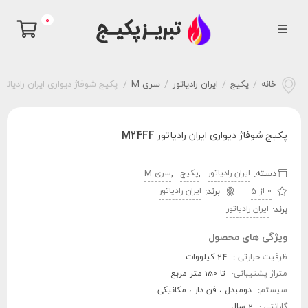
0
خانه
/
پکیج
/
ایران رادیاتور
/
سری M
/
پکیج شوفاژ دیواری ایران رادیاتور 24FF
پکیج شوفاژ دیواری ایران رادیاتور M24FF
دسته:
,
,
ایران رادیاتور
پکیج
سری M
0 از 5
ایران رادیاتور
برند:
ایران رادیاتور
ویژگی های محصول
ظرفیت حرارتی :
24 کیلووات
متراژ پشتیبانی:
تا 150 متر مربع
سیستم:
دومبدل ، فن دار ، مکانیکی
گارانتی :
2 سال