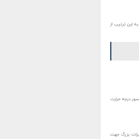
ه این ترتیب از
سور درجه حرارت
هیزات بزرگ جهت